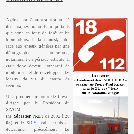
Personnel
A l’adoption
Achats groupés
Mise à disposition
Pourquoi ?
Agde et son Canton sont soumis à
des risques naturels importants
que sont les feux de forêt et les
Nous contacter
Quel coût ?
Où se renseigner ?
Quel financement ?
inondations. Il faut aussi, faire
face aux enjeux générés par une
démographie importante,
Perdus / Trouvés
notamment en période estivale. Il
était donc devenu impératif de
moderniser et de développer les
locaux de vie du centre de
secours.
Une première réunion de travail
dirigée par le Président du
SIVOM
(M.
Sébastien FREY
de 2002 à 20
08) et le
SDIS
avait permis de
déterminer précisément les