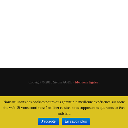
Personnel
A l’adoption
Achats groupés
Mise à disposition
Pourquoi ?
Nous contacter
Quel coût ?
Où se renseigner ?
Quel financement ?
Perdus / Trouvés
Copyight © 2015 Sivom AGDE -
Mentions légales
.
Nous utilisons des cookies pour vous garantir la meilleure expérience sur notre
site web. Si vous continuez à utiliser ce site, nous supposerons que vous en êtes
satisfait.
J'accepte
En savoir plus