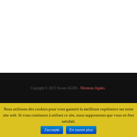
Personnel
A l’adoption
Achats groupés
Mise à disposition
Pourquoi ?
Nous contacter
Quel coût ?
Où se renseigner ?
Quel financement ?
Perdus / Trouvés
Copyight © 2015 Sivom AGDE -
Mentions légales
.
Nous utilisons des cookies pour vous garantir la meilleure expérience sur notre
site web. Si vous continuez à utiliser ce site, nous supposerons que vous en êtes
satisfait.
J'accepte
En savoir plus