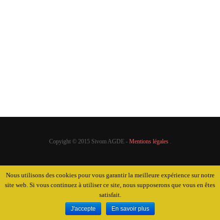
Personnel
A l’adoption
Achats groupés
Mise à disposition
Pourquoi ?
Nous contacter
Quel coût ?
Où se renseigner ?
Quel financement ?
Perdus / Trouvés
Copyight © 2015 Sivom AGDE -
Mentions légales
.
Nous utilisons des cookies pour vous garantir la meilleure expérience sur notre
site web. Si vous continuez à utiliser ce site, nous supposerons que vous en êtes
satisfait.
J'accepte
En savoir plus