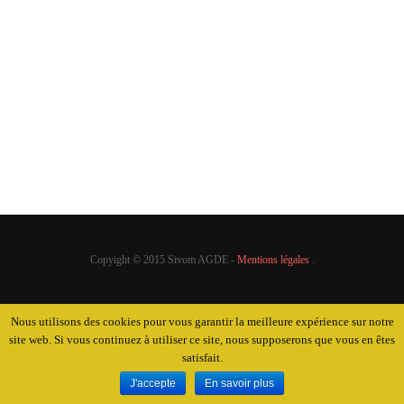
Personnel
A l’adoption
Achats groupés
Mise à disposition
Pourquoi ?
Nous contacter
Quel coût ?
Où se renseigner ?
Quel financement ?
Perdus / Trouvés
Copyight © 2015 Sivom AGDE -
Mentions légales
.
Nous utilisons des cookies pour vous garantir la meilleure expérience sur notre
site web. Si vous continuez à utiliser ce site, nous supposerons que vous en êtes
satisfait.
J'accepte
En savoir plus